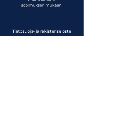
sopimuksen mukaan.
Tietosuoja- ja rekisteriseloste
Toimitusehdot
Maksupalveluehdot
Painotiedostojen ohjeet
UKK
Artikkelit