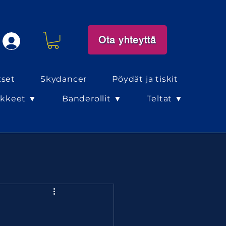
Ota yhteyttä
kset
Skydancer
Pöydät ja tiskit
äkkeet ▼
Banderollit ▼
Teltat ▼