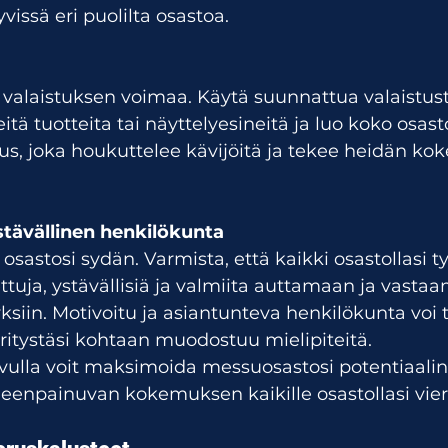
vissä eri puolilta osastoa.
n valaistuksen voimaa. Käytä suunnattua valaistust
ä tuotteita tai näyttelyesineitä ja luo koko osasto
tus, joka houkuttelee kävijöitä ja tekee heidän k
ystävällinen henkilökunta
osastosi sydän. Varmista, että kaikki osastollasi t
ttuja, ystävällisiä ja valmiita auttamaan ja vasta
siin. Motivoitu ja asiantunteva henkilökunta voi
yritystäsi kohtaan muodostuu mielipiteitä.
vulla voit maksimoida messuosastosi potentiaalin 
eleenpainuvan kokemuksen kaikille osastollasi viera