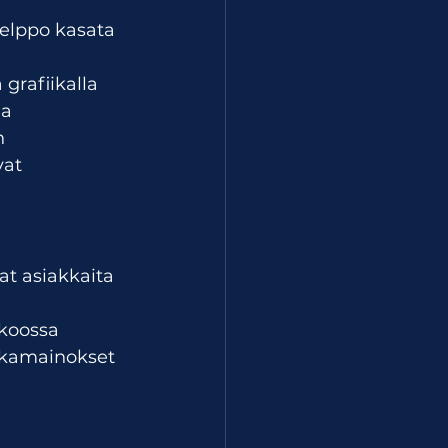
elppo kasata 
grafiikalla
na
n
vat 
at asiakkaita 
-koossa
ulkamainokset