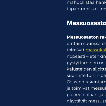
mahdollistaa hanki
tapahtumissa – myö
Messuosasto
Messuosaston ra
erittäin suurissa 
toimivat 
messukal
nopeasti – etenki
pystyttäminen on 
kalusteiden sijoitt
suunniteltuihin pa
Osaston rakentam
ja toimivat messuk
pieneen tilaan, ja
näyttävät messusei