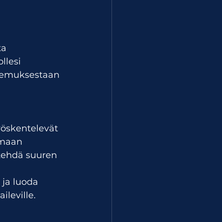
a 
llesi 
okemuksestaan 
yöskentelevät 
amaan 
 tehdä suuren 
ja luoda 
ileville.