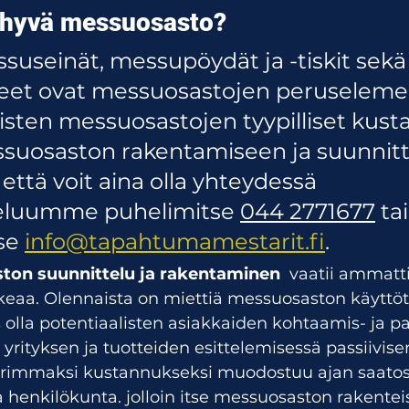
 hyvä messuosasto?
ssuseinät, messupöydät ja -tiskit sek
et ovat messuosastojen peruselemen
oisten messuosastojen tyypilliset kust
essuosaston rakentamiseen ja suunnitt
että voit aina olla yhteydessä 
eluumme puhelimitse 
044 2771677
 tai
se 
info@tapahtumamestarit.fi
.
on suunnittelu ja rakentaminen
  vaatii ammatt
aikeaa. Olennaista on miettiä messuosaston käyttöt
 olla potentiaalisten asiakkaiden kohtaamis- ja pa
yrityksen ja tuotteiden esittelemisessä passiivis
rimmaksi kustannukseksi muodostuu ajan saatos
a henkilökunta. jolloin itse messuosaston rakenteis