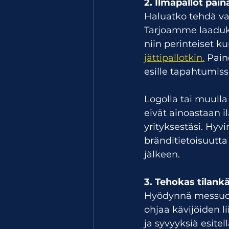
2. Ilmapallot pain
Haluatko tehdä vai
Tarjoamme laadukk
niin perinteiset ku
jättipallotkin.
 Pain
esille tapahtumiss
Logolla tai muulla
eivät ainoastaan i
yrityksestäsi. Hyvi
bränditietoisuutta
jälkeen.
3. Tehokas tilank
Hyödynnä messuosas
ohjaa kävijöiden li
ja syvyyksiä esitell