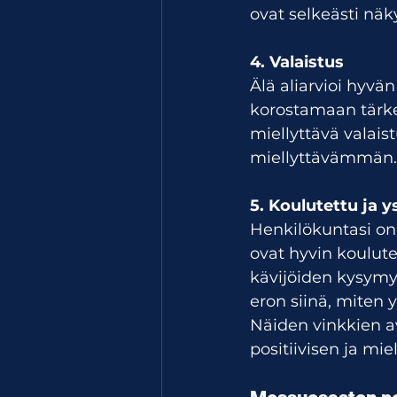
ovat selkeästi näky
4. Valaistus
Älä aliarvioi hyvä
korostamaan tärkeit
miellyttävä valais
miellyttävämmän.
5. Koulutettu ja 
Henkilökuntasi on 
ovat hyvin koulute
kävijöiden kysymyk
eron siinä, miten 
Näiden vinkkien a
positiivisen ja mi